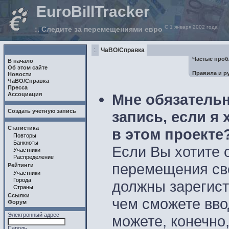
EuroBillTracker
С 1 января 2002 года
:. Следите за перемещениями евро
:.
ЧаВО/Справка
Частые про
В начало
Об этом сайте
Правила и р
Новости
ЧаВО/Справка
Пресса
Ассоциация
Мне обязательн
Создать учетную запись
запись, если я 
Статистика
в этом проекте
Повторы
Банкноты
Если Вы хотите 
Участники
Распределение
перемещения сво
Рейтинги
Участники
Города
должны зарегис
Страны
Ссылки
чем сможете вво
Форум
Электронный адрес
можете, конечно
Пароль