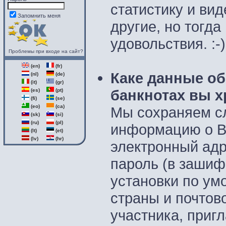
статистику и вид
Запомнить меня
другие, но тогда
удовольствия. :-)
Проблемы при входе на сайт?
(en)
(fr)
Каке данные об
(nl)
(de)
(it)
(gr)
банкнотах вы х
(es)
(pt)
(fi)
(se)
(eo)
(ca)
Мы сохраняем 
(sk)
(si)
(ru)
(pl)
информацию о В
(lt)
(et)
(lv)
(hr)
электронный адр
пароль (в зашиф
установки по ум
страны и почтов
участника, приг